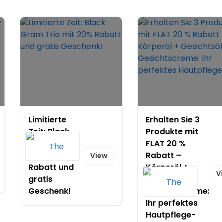
Limitierte
Erhalten Sie 3
Zeit: Black
Produkte mit
Gram Trio
FLAT 20 %
mit 20%
Rabatt –
View
Rabatt und
Körperöl +
V
gratis
Gesichtsöl +
Geschenk!
Gesichtscreme:
Ihr perfektes
Hautpflege-