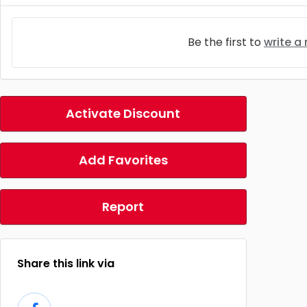
Be the first to
write a
Activate Discount
Add Favorites
Report
Share this link via