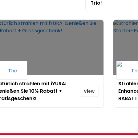
Trio!
türlich strahlen mit iYURA:
Strahle
enießen Sie 10% Rabatt +
Enhance
View
ratisgeschenk!
RABATT