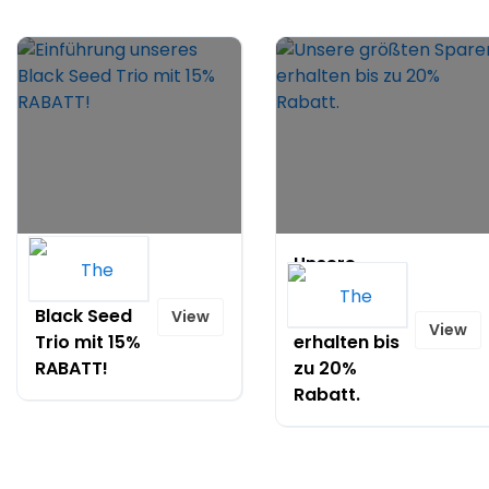
Einführung
Unsere
unseres
größten
Black Seed
Sparer
View
View
Trio mit 15%
erhalten bis
RABATT!
zu 20%
Rabatt.