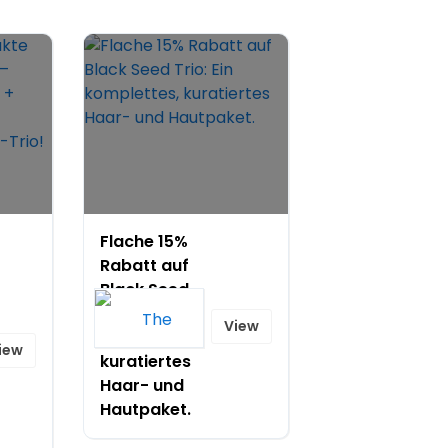
Flache 15%
Rabatt auf
Black Seed
Trio: Ein
View
komplettes,
iew
kuratiertes
Haar- und
Hautpaket.